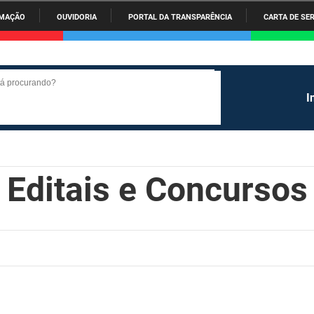
RMAÇÃO
OUVIDORIA
PORTAL DA TRANSPARÊNCIA
CARTA DE SE
ARPB
Agevisa
Cage
Agricultura Familiar e
Casa Civil do Governador
Casa
IR
Desenvolvimento do Semiárido
PARA
Companhia Docas
Corpo de Bombeiros
DER
O
o
Cultura
Desenvolvimento da
Dese
 procurando?
 procurando?
CONTEÚDO
Agropecuária e Pesca
Arti
EPC
FAC
Fape
I
Secretaria de Fazenda
Secretaria de Governo
Infr
Hídr
FUNES
FUNESC
IME
Planejamento, Orçamento e
Procuradoria Geral do Estado
Repr
LIFESA
LOTEP
Ouvi
Gestão
Editais e Concursos
PBTUR
PBPREV
Proj
Polícia Civil
Rádio Tabajara
SUD