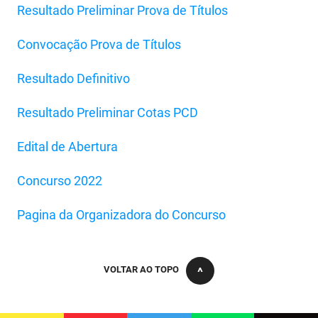
Resultado Preliminar Prova de Títulos
FUNES
Planejamento, Orçamento e Gestão
Convocação Prova de Títulos
FUNESC
Procuradoria Geral do Estado
Resultado Definitivo
IMEQ
Representação Institucional
IASS
Saúde
Resultado Preliminar Cotas PCD
IPHAEP
Segurança e Defesa Social
Edital de Abertura
JUCEP
Turismo e Desenvolvimento Econômico
Concurso 2022
LIFESA
Pagina da Organizadora do Concurso
LOTEP
Ouvidoria Geral do Estado
VOLTAR AO TOPO
PAP