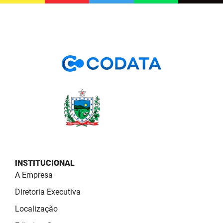
PBGÁS
PB Saúde
PBTUR
PBPREV
Projeto Cooperar
PROCASE
PROCON
Polícia Militar
INSTITUCIONAL
A Empresa
Polícia Civil
Diretoria Executiva
Rádio Tabajara
Localização