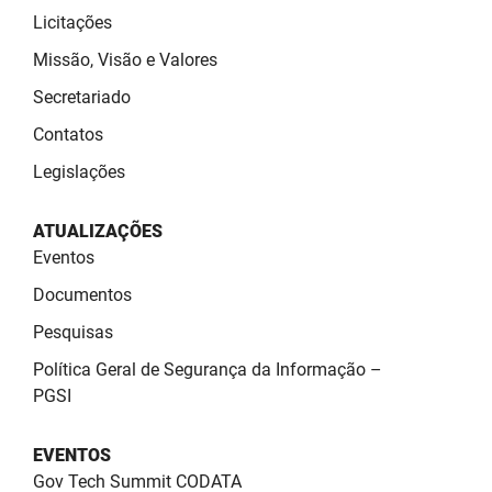
PBGÁS
Licitações
Missão, Visão e Valores
PB Saúde
Secretariado
PBTUR
Contatos
PBPREV
Legislações
Projeto Cooperar
ATUALIZAÇÕES
PROCASE
Eventos
Documentos
PROCON
Pesquisas
Polícia Militar
Política Geral de Segurança da Informação –
PGSI
Polícia Civil
Rádio Tabajara
EVENTOS
Gov Tech Summit CODATA