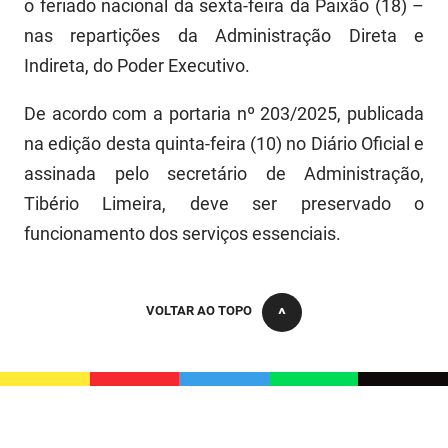
o feriado nacional da sexta-feira da Paixão (18) –
FUNES
Planejamento, Orçamento e Gestão
nas repartições da Administração Direta e
Indireta, do Poder Executivo.
FUNESC
Procuradoria Geral do Estado
IMEQ
Representação Institucional
De acordo com a portaria nº 203/2025, publicada
na edição desta quinta-feira (10) no Diário Oficial e
IASS
Saúde
assinada pelo secretário de Administração,
IPHAEP
Segurança e Defesa Social
Tibério Limeira, deve ser preservado o
funcionamento dos serviços essenciais.
JUCEP
Turismo e Desenvolvimento Econômico
LIFESA
VOLTAR AO TOPO
LOTEP
Ouvidoria Geral do Estado
PAP