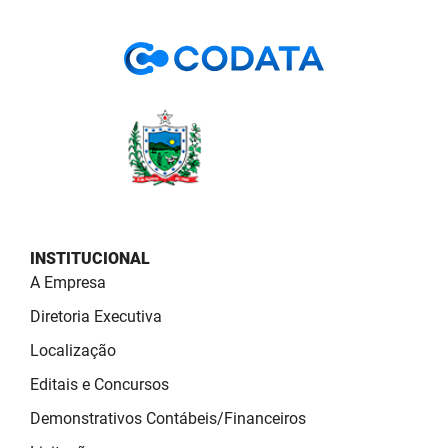
PBGÁS
PB Saúde
PBTUR
PBPREV
Projeto Cooperar
PROCASE
INSTITUCIONAL
PROCON
A Empresa
Diretoria Executiva
Polícia Militar
Localização
Polícia Civil
Editais e Concursos
Rádio Tabajara
Demonstrativos Contábeis/Financeiros