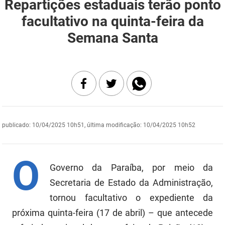
Repartições estaduais terão ponto
DER
Desenvolvimento e da Articulação Municipal
facultativo na quinta-feira da
Semana Santa
DETRAN
Desenvolvimento Humano
EMPAER
Educação
ESPEP
Empreender
EPC
Secretaria de Fazenda
FAC
Secretaria de Governo
publicado
:
10/04/2025 10h51
,
última modificação
:
10/04/2025 10h52
Fapesq
Infraestrutura e dos Recursos Hídricos
O
Governo da Paraíba, por meio da
Fundação Casa de José Américo
Juventude, Esporte e Lazer
Secretaria de Estado da Administração,
FUNAD
Meio Ambiente e Sustentabilidade
tornou facultativo o expediente da
próxima quinta-feira (17 de abril) – que antecede
FUNDAC
Mulher e da Diversidade Humana