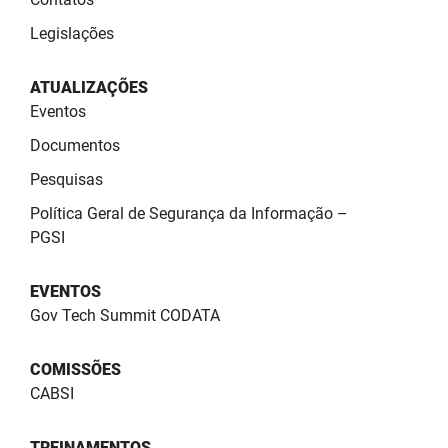
PBGÁS
Legislações
PB Saúde
ATUALIZAÇÕES
PBTUR
Eventos
Documentos
PBPREV
Pesquisas
Projeto Cooperar
Política Geral de Segurança da Informação –
PROCASE
PGSI
PROCON
EVENTOS
Gov Tech Summit CODATA
Polícia Militar
Polícia Civil
COMISSÕES
CABSI
Rádio Tabajara
TREINAMENTOS