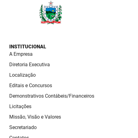
FUNES
Planejamento, Orçamento e Gestão
FUNESC
Procuradoria Geral do Estado
IMEQ
Representação Institucional
INSTITUCIONAL
IASS
Saúde
A Empresa
IPHAEP
Segurança e Defesa Social
Diretoria Executiva
JUCEP
Localização
Turismo e Desenvolvimento Econômico
Editais e Concursos
LIFESA
Demonstrativos Contábeis/Financeiros
LOTEP
Licitações
Ouvidoria Geral do Estado
Missão, Visão e Valores
Secretariado
PAP
Contatos